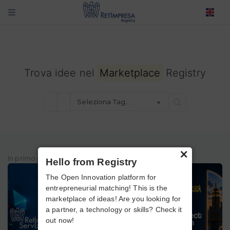
Trova idee nel
Marketplace
Registry
Seleziona Tag…
×
In primo piano
Hello from Registry
The Open Innovation platform for
entrepreneurial matching! This is the
marketplace of ideas! Are you looking for
a partner, a technology or skills? Check it
out now!