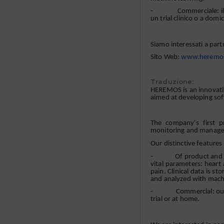
- Commerciale: il nost
un trial clinico o a domici
Siamo interessati a part
Sito Web:
www.heremo
Traduzione:
HEREMOS is an innovati
aimed at developing sof
The company's first p
monitoring and managem
Our distinctive features
- Of product and tech
vital parameters: heart
pain. Clinical data is s
and analyzed with machi
- Commercial: our serv
trial or at home.