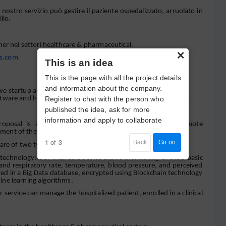
ro servizio può gestire il paziente ospedalizzato, arruolato in
lio.
ner nei settori healthcare & pharmaceutical.
×
s.com
This is an idea
This is the page with all the project details
and information about the company.
ve startup and spin-off of the Bio-Medical Campus in Rome,
Register to chat with the person who
tware and hardware solutions for remote patient monitoring.
published the idea, ask for more
information and apply to collaborate
roposal is a platform-as-a-service (PaaS) solution for remote
ent of the sub-acute patient.
1 of 3
Back
Go on
 are of two types:
nology: Our wearable device allows monitoring of the 5 basic
 and respiratory rate, temperature, blood pressure, and perceived
tored in a Big Data database, encrypted using Blockchain technology
ne learning algorithms.
ice can manage the hospitalized patient, enrolled in a clinical