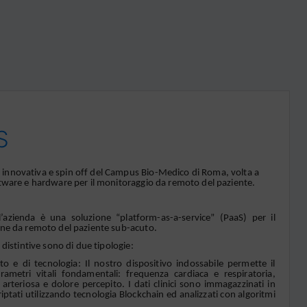
S
innovativa e spin off del Campus Bio-Medico di Roma, volta a
ftware e hardware per il monitoraggio da remoto del paziente.
’azienda è una soluzione “platform-as-a-service” (PaaS) per il
one da remoto del paziente sub-acuto.
 distintive sono di due tipologie:
ecnologia: Il nostro dispositivo indossabile permette il
ametri vitali fondamentali: frequenza cardiaca e respiratoria,
arteriosa e dolore percepito. I dati clinici sono immagazzinati in
iptati utilizzando tecnologia Blockchain ed analizzati con algoritmi