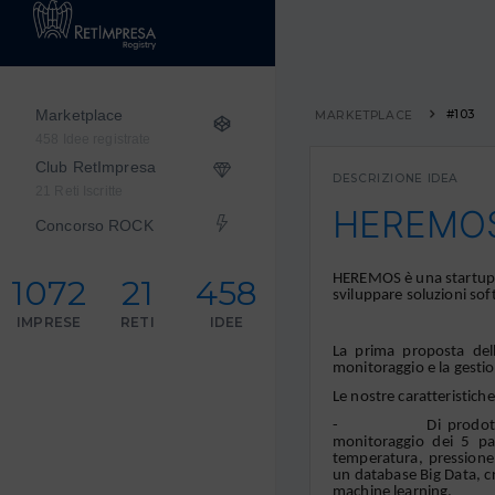
Marketplace
#103
MARKETPLACE
458 Idee registrate
Club RetImpresa
DESCRIZIONE IDEA
21 Reti Iscritte
HEREMO
Concorso ROCK
HEREMOS è una startup 
1072
21
458
sviluppare soluzioni so
IMPRESE
RETI
IDEE
La prima proposta dell
monitoraggio e la gesti
Le nostre caratteristiche
- Di prodotto e di t
monitoraggio dei 5 par
temperatura, pressione 
un database Big Data, cr
machine learning.