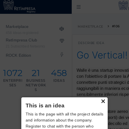
Marketplace
#106
MARKETPLACE
458 Ideas registered
RetImpresa Club
DESCRIBE IDEA
21 Subscribed Networks
Go Vertical!
ROCK Edition
1072
21
458
Walle è una startup innovat
con l’obiettivo di portare la 
ENTERPRI
BUSINESS
IDEAS
connettere punti strategici de
SES
NETWORK
raggiungibili in maniera eco
S
sensibilmente inferiori rispe
×
gomma. 
This is an idea
Walle sarà operatore aereo e
This is the page with all the project details
e partenza (vertiporti) dei vel
and information about the company.
velivoli VTOL (a decollo ed a
Register to chat with the person who