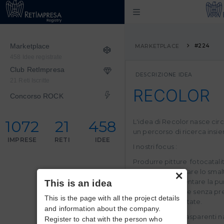
Marketplace
#224
MARKETPLACE
458 Idee registrate
Club RetImpresa
DESCRIZIONE IDEA
21 Reti Iscritte
RECOLOR
Concorso ROCK
1072
21
458
L'idea di Recolor nasce circ
un percorso di ricerca insi
IMPRESE
RETI
IDEE
I nostri focus :
Produrre pitture fotocatalit
×
esterna . Certificare lo sm
prodotto . Aumentare la puri
This is an idea
fotocatalisi anche senza pr
This is the page with all the project details
lampade brevettate.
and information about the company.
Produzione di trasparenti 
Register to chat with the person who