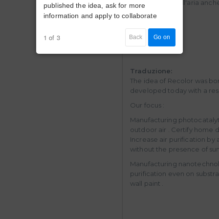
purificazione dell'aria anche
published the idea, ask for more
pittura murale .
information and apply to collaborate
1 of 3
Back
Go on
Traduzione:
The idea of Recolor was bo
developed today with a res
Our focus :
Manufacturing photocatalyti
outdoor air . Certify home 
Increase air purification by
without the presence of su
Manufacturing nanotechnolo
purification even on substr
wall paint .