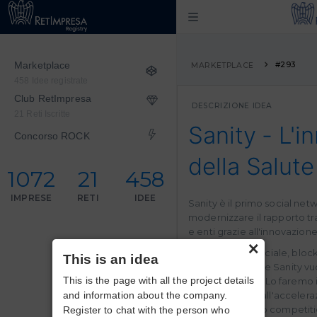
Marketplace
#293
MARKETPLACE
458 Idee registrate
Club RetImpresa
DESCRIZIONE IDEA
21 Reti Iscritte
Sanity - L'i
Concorso ROCK
della Salute
1072
21
458
IMPRESE
RETI
IDEE
Sanity è il primo social netw
modernizzare il rapporto tra 
e enti grazie all'innovazione
×
Intelligenza artificiale, bloc
This is an idea
fondamentali che Sanity vuo
This is the page with all the project details
utilizzo per tutti. Lo farem
and information about the company.
di Sanity grazie all'acceler
ReHealth startup competiti
Register to chat with the person who