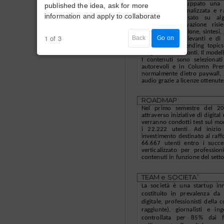
Column ha sviluppato una p
published the idea, ask for more
completa, personalizzata e 
information and apply to collaborate
proprietario basato su al
learning.
L’innovazione ris
processing, selezione, sintes
1 of 3
Back
Go on
contenuti più rilevanti e di 
dall’analisi di trending topi
luoghi, autori e fonti. Il mod
I contenuti sono selezionati 
autorevoli e in Column Pre
normalmente dietro paywall, p
audio grazie a licenze ottenute
ROADMAP
Nel primo semestre del 20
attraverso iniziative di digit
verranno condotti test sul m
i 22.222 utenti. Ad iniz
investimento destinato al raf
66.667 utenti entro i succe
verticalizzato per professio
contenuti in funzione del setto
TEAM e SOCIETA’
La società è una startup in
costituito in prevalenza da
digitale, professionisti dell
raggiunte), giornalisti e in
controllata per 85% dai f