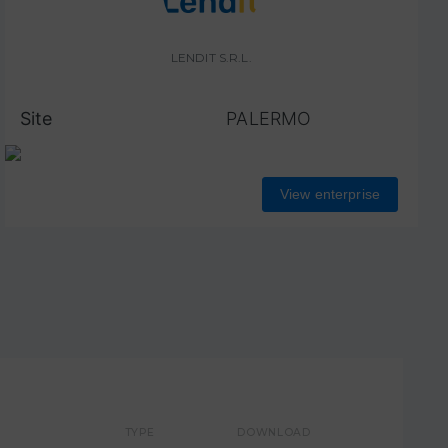
LENDIT S.R.L.
Site
PALERMO
View enterprise
TYPE
DOWNLOAD