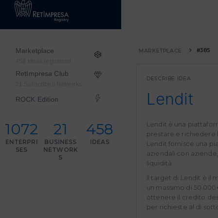
Marketplace
#385
MARKETPLACE
458 Ideas registered
RetImpresa Club
DESCRIBE IDEA
21 Subscribed Networks
Lendit
ROCK Edition
1072
21
458
Lendit è una piattafor
prestare e richiedere 
ENTERPRI
BUSINESS
IDEAS
Lendit fornisce una pi
SES
NETWORK
aziendali con aziende, 
S
liquidità.
Il target di Lendit è il
un massimo di 50.000€
ottenere il credito des
per richieste al di sot