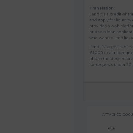
Translation:
Lendit is a credit-sha
and apply for liquidity
provides a web platf
business loan applicati
who want to lend liquid
Lendit's target is micr
€1,000 to a maximum of
obtain the desired cred
for requests under 20
ATTACHED DOC
FILE