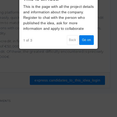
This is the page with all the project details
and information about the company.
ring platform where businesses and professionals can lend
 easily, quickly, and on a customized basis. Specifically, Lendit
Register to chat with the person who
orm to match
published the idea, ask for more
ons with companies, professionals or institutional investors,
information and apply to collaborate
ity.
1 of 3
Back
Go on
ocredit; in fact, the application ranges from a minimum of
 €50,000. To date, nearly two million businesses fail to
it. Of these, the greatest difficulty encountered is precisely
,000€.
express.candidates_to_this_idea_login
UMENTS