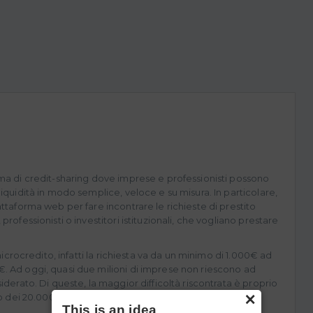
ma di credit-sharing dove imprese e professionisti possono
liquidità in modo semplice, veloce e su misura. In particolare,
attaforma web per fare incontrare le richieste di prestito
professionisti o investitori istituzionali, che vogliano prestare
 microcredito, infatti la richiesta va da un minimo di 1.000€ ad
. Ad oggi, quasi due milioni di imprese non riescono ad
iderato. Di queste, la maggior difficoltà riscontrata è proprio
×
to dei 20.000€.
This is an idea