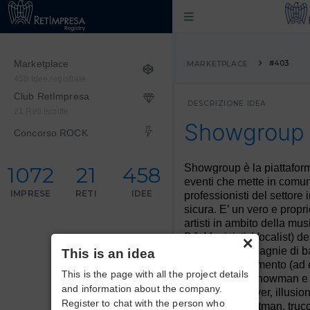
Marketplace
#403
MARKETPLACE
458 Idee registrate
Club RetImpresa
DESCRIZIONE IDEA
21 Reti Iscritte
Showgroup
Concorso ROCK
Showgroup è la piattaform
1072
21
458
eventi che mette in comun
IMPRESE
RETI
IDEE
professionisti del settor
sicura. E’ un vero e propr
artisti in ambito della mus
×
DJ, Musicisti, Vocalist) de
ballerine, compagnie di bal
This is an idea
e dell’intrattenimento (ad e
This is the page with all the project details
attori, comici, showman
and information about the company.
teatrali, cosplayer, illusion
Register to chat with the person who
influencer, stuntman, trucc