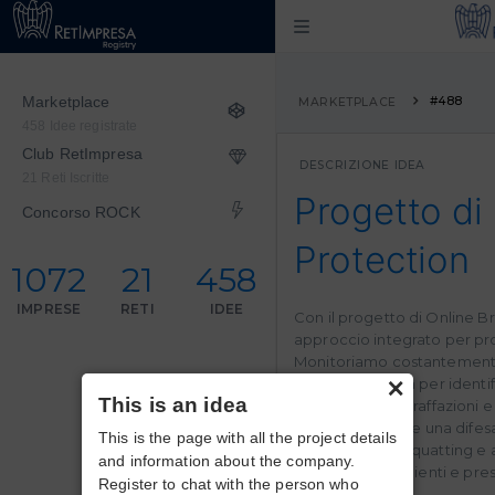
Marketplace
#488
MARKETPLACE
458 Idee registrate
Club RetImpresa
DESCRIZIONE IDEA
21 Reti Iscritte
Progetto di
Concorso ROCK
Protection
1072
21
458
IMPRESE
RETI
IDEE
Con il progetto di Online B
approccio integrato per pr
Monitoriamo costantemente
×
motori di ricerca per ident
This is an idea
fraudolenti, contraffazioni e 
obiettivo è offrire una dife
This is the page with all the project details
phishing, cybersquatting e a
and information about the company.
sicurezza per i clienti e pr
Register to chat with the person who
marchio.