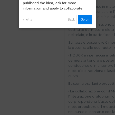
published the idea, ask for more
• Il telaio è costruito in ma
information and apply to collaborate
ottimizzato per assicurare l’
marcia del veicolo e in qua
1 of 3
Back
Go on
• Il sistema di trasmissione
costituito dal motore elett
del telaio, e lo trasferisce a
Sull’assale posteriore è mon
la potenza alle due ruote Il
• Il DUCK si interfaccia al t
cerniera anteriore e poste
conducente di mantenere la 
motociclo tradizionale lasci
curva.
Il sistema oscillante brevet
• La collaborazione con il
l’integrazione di algoritmi di 
corpi dipendenti. L’asse del
motopropulsore e il motocic
nel punto di contatto con l