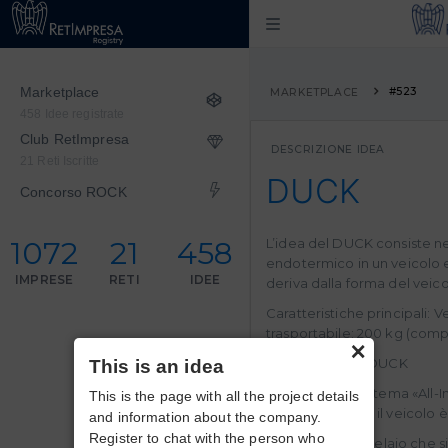
Marketplace
#523
MARKETPLACE
458 Idee registrate
Club RetImpresa
DESCRIZIONE IDEA
21 Reti Iscritte
DUCK
Concorso ROCK
1072
21
458
L’idea del DUCK consiste ne
endotermico in un veicolo e
IMPRESE
RETI
IDEE
deriva dalla forma del veico
Caratteristiche principali:
trasportabile: 200 kg (comp
×
La struttura del DUCK
This is an idea
• Il DUCK è un sistema «All-
This is the page with all the project details
per far muovere il veicolo 
and information about the company.
Register to chat with the person who
all’interno di un telaio che 